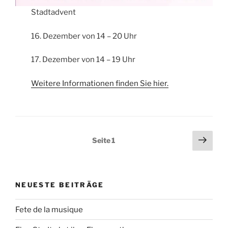
Stadtadvent
16. Dezember von 14 – 20 Uhr
17. Dezember von 14 – 19 Uhr
Weitere Informationen finden Sie hier.
Seitennummerierung
Näch
Seite
1
Seit
der
Beiträge
NEUESTE BEITRÄGE
Fete de la musique