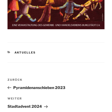
KATEGORIEN
AKTUELLES
Beitragsnavigation
Vorheriger
ZURÜCK
Beitrag
Pyramidenanschieben 2023
Nächster
WEITER
Beitrag
Stadtadvent 2024